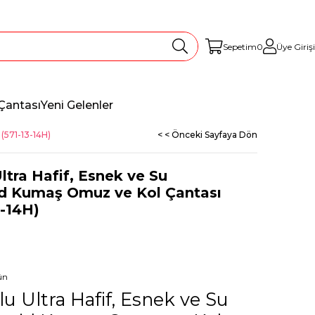
Sepetim
0
Üye Girişi
Çantası
Yeni Gelenler
(571-13-14H)
< < Önceki Sayfaya Dön
tra Hafif, Esnek ve Su
d Kumaş Omuz ve Kol Çantası
3-14H)
ün
 Ultra Hafif, Esnek ve Su