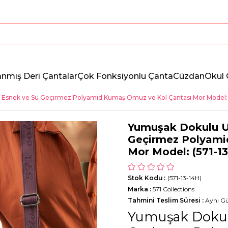
anmış Deri Çantalar
Çok Fonksiyonlu Çanta
Cüzdan
Okul 
, Esnek ve Su Geçirmez Polyamid Kumaş Omuz ve Kol Çantası Mor Model: 
Yumuşak Dokulu Ul
Geçirmez Polyami
Mor Model: (571-1
Stok Kodu
(571-13-14H)
Marka
:
571 Collections
Tahmini Teslim Süresi
:
Aynı G
Yumuşak Dokulu