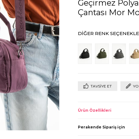
Geçirmez Poly
Çantası Mor Mod
DIĞER RENK SEÇENEKLE
TAVSIYE ET
YO
Ürün Özellikleri
Perakende Sipariş için