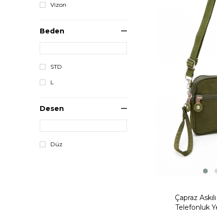
Vizon
Fırsat Ürünü
Beden
STD
L
Desen
Düz
Çapraz Askıl
Telefonluk Y