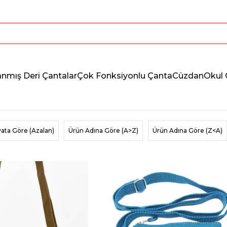
anmış Deri Çantalar
Çok Fonksiyonlu Çanta
Cüzdan
Okul 
yata Göre (Azalan)
Ürün Adına Göre (A>Z)
Ürün Adına Göre (Z<A)
Fırsat Ürünü