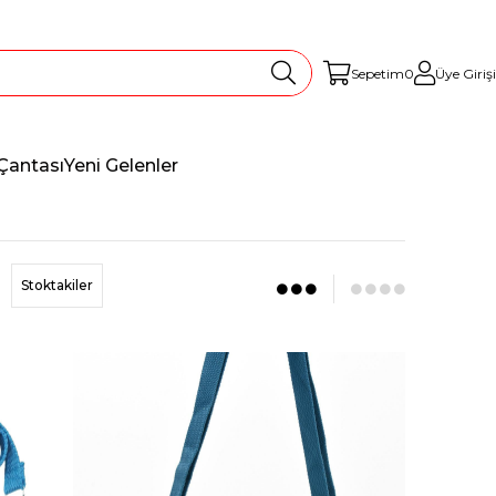
Sepetim
0
Üye Girişi
Çantası
Yeni Gelenler
Stoktakiler
Fırsat Ürünü