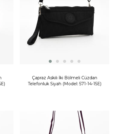
n
Çapraz Askılı İki Bölmeli Cüzdan
5E)
Telefonluk Siyah (Model: 571-14-15E)
Yeni
Ürün
Fırsat Ürünü