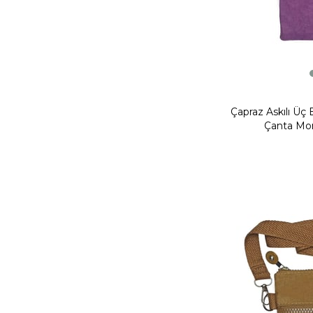
Çapraz Askılı Üç 
Çanta Mor
Yeni
Ürün
Fırsat Ürünü