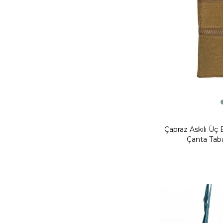
Çapraz Askılı Üç 
Çanta Taba
Yeni
Ürün
Fırsat Ürünü