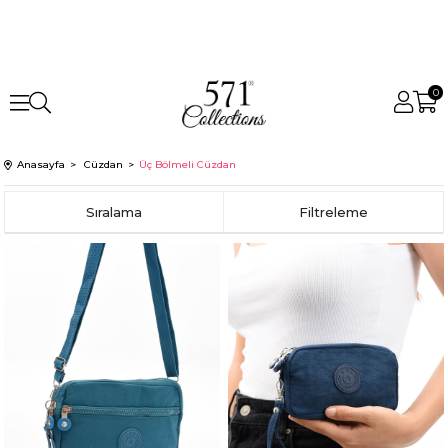
0
Anasayfa
Cüzdan
Üç Bölmeli Cüzdan
Sıralama
Filtreleme
Yeni
Ürün
Fırsat
Ürünü
Fırsat
Ürünü