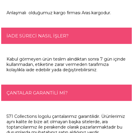
Anlaşmalı olduğumuz kargo firması Aras kargodur.
İADE SÜRECİ NASIL İŞLER?
Kabul görmeyen ürün teslim alındıktan sonra 7 gün içinde
kullanmadan, etiketine zarar vermeden tarafımıza
kolaylıkla iade edebilir yada değiştirebilirsiniz
.
ÇANTALAR GARANTİLİ Mİ?
571 Collections logolu çantalarımız garantilidir. Ürünlerimiz
aynı kalite ile bize ait olmayan başka sitelerde, ara
toptancılarımız ile perakende olarak pazarlanmaktadır bu
durumlarda muhatabınız satın aldığınız yerdir.