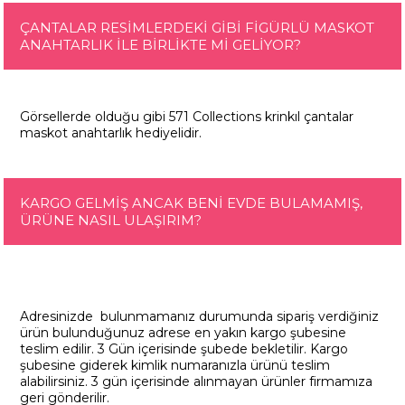
ÇANTALAR RESİMLERDEKİ GİBİ FİGÜRLÜ MASKOT
ANAHTARLIK İLE BİRLİKTE Mİ GELİYOR?
Görsellerde olduğu gibi 571 Collections krinkıl çantalar
maskot anahtarlık hediyelidir.
KARGO GELMİŞ ANCAK BENİ EVDE BULAMAMIŞ,
ÜRÜNE NASIL ULAŞIRIM?
Adresinizde bulunmamanız durumunda sipariş verdiğiniz
ürün bulunduğunuz adrese en yakın kargo şubesine
teslim edilir. 3 Gün içerisinde şubede bekletilir. Kargo
şubesine giderek kimlik numaranızla ürünü teslim
alabilirsiniz. 3 gün içerisinde alınmayan ürünler firmamıza
geri gönderilir.