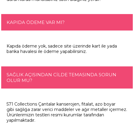
KAPIDA ÖDEME VAR MI?
Kapıda ödeme yok, sadece site üzerinde kart ile yada
banka havalesi ile ödeme yapabilirsiniz.
SAĞLIK AÇISINDAN CİLDE TEMASINDA SORUN
OLUR MU?
571 Collections Çantalar kanserojen, fitalat, azo boyar
gibi sağlığa zarar verici maddeler ve ağır metaller içermez.
Ürünlerimizin testleri resmi kurumlar tarafından
yapılmaktadır.