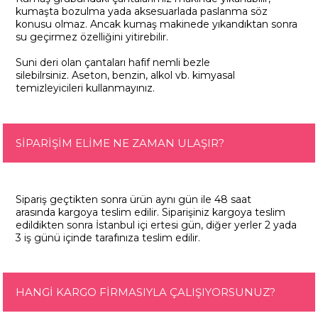
kumaşta bozulma yada aksesuarlada paslanma söz
konusu olmaz. Ancak kumaş makinede yıkandıktan sonra
su geçirmez özelliğini yitirebilir.
Suni deri olan çantaları hafif nemli bezle
silebilrsiniz. Aseton, benzin, alkol vb. kimyasal
temizleyicileri kullanmayınız.
SİPARİŞİM ELİME NE ZAMAN ULAŞIR?
Sipariş geçtikten sonra ürün aynı gün ile 48 saat
arasında kargoya teslim edilir. Siparişiniz kargoya teslim
edildikten sonra İstanbul içi ertesi gün, diğer yerler 2 yada
3 iş günü içinde tarafınıza teslim edilir.
HANGİ KARGO FİRMASIYLA ÇALIŞIYORSUNUZ?