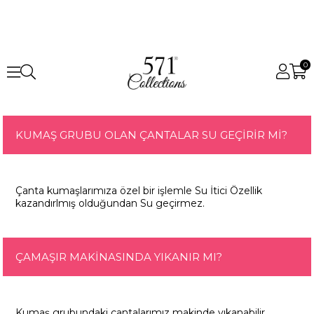
0
KUMAŞ GRUBU OLAN ÇANTALAR SU GEÇİRİR Mİ?
Çanta kumaşlarımıza özel bir işlemle Su İtici Özellik
kazandırlmış olduğundan Su geçirmez.
ÇAMAŞIR MAKİNASINDA YIKANIR MI?
Kumaş grubundaki çantalarımız makinde yıkanabilir,