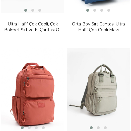
Ultra Hafif Çok Cepli, Çok
Orta Boy Sırt Çantası Ultra
Bölmeli Sırt ve El Çantası Gri
Hafif Çok Cepli Mavi
(Model:571-9S)
(Model:571-13-9B)
Yeni
Yeni
Ürün
Ürün
Fırsat
Fırsat
Ürünü
Ürünü