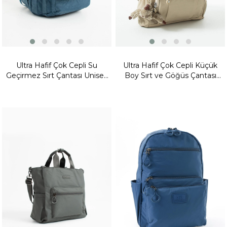
Ultra Hafif Çok Cepli Su
Ultra Hafif Çok Cepli Küçük
Geçirmez Sırt Çantası Unisex
Boy Sırt ve Göğüs Çantası
Mavi (Model:571-2A)
Krem – Kompakt Tasarım
(571-4I)
Yeni
Yeni
Ürün
Ürün
Fırsat
Fırsat
Ürünü
Ürünü