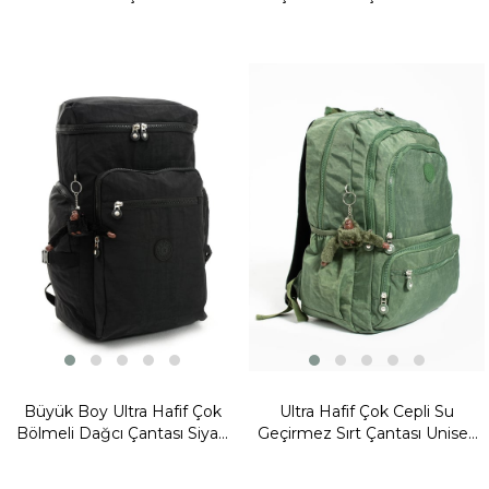
(Model: 571-5B)
Taba (Model: 571-1D)
Fırsat
Ürünü
Büyük Boy Ultra Hafif Çok
Ultra Hafif Çok Cepli Su
Bölmeli Dağcı Çantası Siyah
Geçirmez Sırt Çantası Unisex
(Model: 571-7D)
Yeşil (Model: 571-1G)