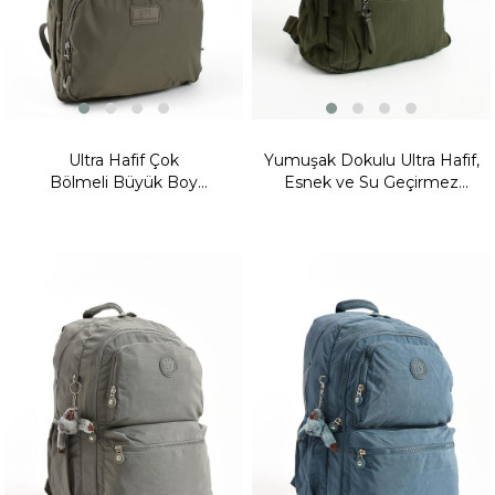
Ultra Hafif Çok
Yumuşak Dokulu Ultra Hafif,
Bölmeli Büyük Boy
Esnek ve Su Geçirmez
Sırt Çantası(Su Geçirmez,
Polyamid Kumaş Sırt Çantası
Notebook, Laptop) Haki Yeşil
Haki Model: (571-13-14B)
Model: (571-13-9F)
Fırsat
Fırsat
Ürünü
Ürünü