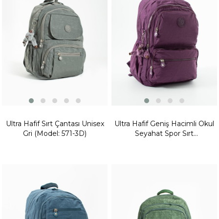
Ürünü
Ultra Hafif Sırt Çantası Unisex
Ultra Hafif Geniş Hacimli Okul
Gri (Model: 571-3D)
Seyahat Spor Sırt
Çantası Mor Model: (571-2D)
Yeni
Ürün
Fırsat
Ürünü