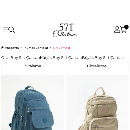
0
Anasayfa
Kumaş Çantalar
Sırt Çantası
Orta Boy Sırt Çantası
Küçük Boy Sırt Çantası
Büyük Boy Sırt Çantası
Sıralama
Filtreleme
Yeni
Ürün
Fırsat
Ürünü
Fırsat
Ürünü