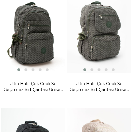
Fırsat
Ürünü
Fırsat
Ürünü
Ultra Hafif Çok Cepli Su
Ultra Hafif Çok Cepli Su
Geçirmez Sırt Çantası Unisex
Geçirmez Sırt Çantası Unisex
Desenli Haki Yeşili (Model:
Desenli Yeşil (Model: 571-2E)
571-1B)
Yeni
Ürün
Fırsat
Ürünü
Fırsat