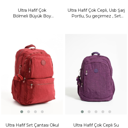
Ultra Hafif Çok
Ultra Hafif Çok Cepli, Usb Şarj
Bölmeli Büyük Boy
Portlu, Su geçirmez , Sırt
Sırt Çantası(Su Geçirmez,
Çantası Vizon (Model:571-9T)
Notebook, Laptop) Kiremit
Model: (571-13-9F)
Fırsat
Ürünü
Ultra Hafif Sırt Çantası Okul
Ultra Hafif Çok Cepli Su