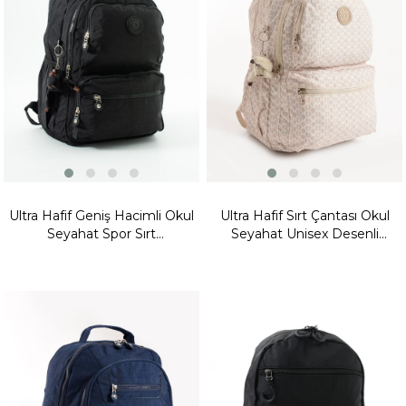
Ürünü
Ultra Hafif Geniş Hacimli Okul
Ultra Hafif Sırt Çantası Okul
Seyahat Spor Sırt
Seyahat Unisex Desenli
Çantası Siyah Model: (571-2D)
Krem (Model: 571-1C)
Yeni
Ürün
Fırsat
Ürünü
Fırsat
Ürünü