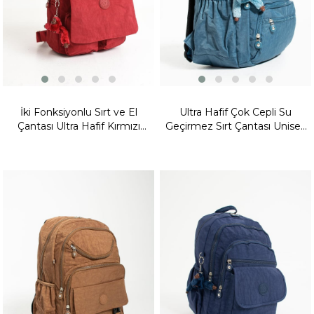
İki Fonksiyonlu Sırt ve El
Ultra Hafif Çok Cepli Su
Çantası Ultra Hafif Kırmızı
Geçirmez Sırt Çantası Unisex
(Model:571-5H)
Mavi (Model: 571-1G)
Fırsat
Fırsat
Ürünü
Ürünü