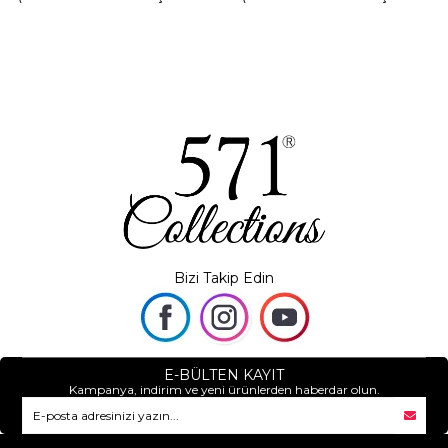
makyaj çantası ) Laci (Model:
makyaj çantası ) Gri (Model:
571-15H)
571-15H)
Bizi Takip Edin
E-BÜLTEN KAYIT
Kampanya, indirim ve yeni ürünlerden haberdar olun.