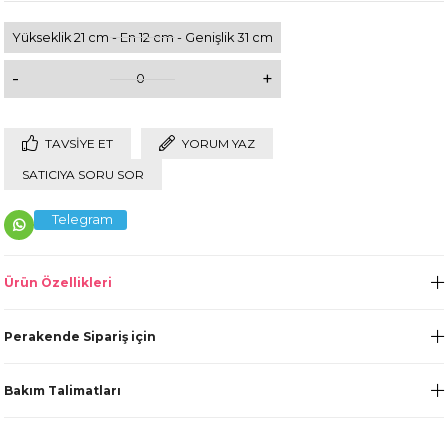
Yükseklik 21 cm - En 12 cm - Genişlik 31 cm
-
+
0
TAVSIYE ET
YORUM YAZ
SATICIYA SORU SOR
Telegram
Ürün Özellikleri
Perakende Sipariş için
Bakım Talimatları