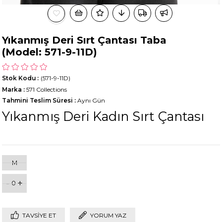
Yıkanmış Deri Sırt Çantası Taba
(Model: 571-9-11D)
Stok Kodu
(571-9-11D)
Marka
:
571 Collections
Tahmini Teslim Süresi
:
Aynı Gün
Yıkanmış Deri Kadın Sırt Çantası
M
-
+
0
TAVSIYE ET
YORUM YAZ