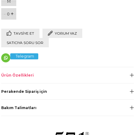
M
-
+
0
TAVSIYE ET
YORUM YAZ
SATICIYA SORU SOR
Telegram
Ürün Özellikleri
Perakende Sipariş için
Bakım Talimatları