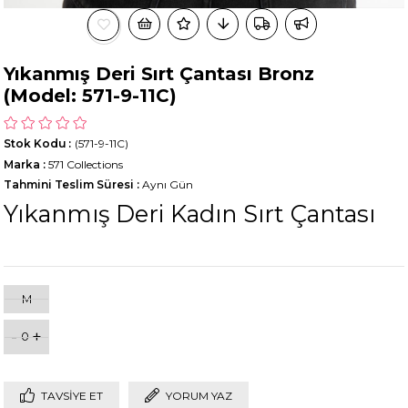
Yıkanmış Deri Sırt Çantası Bronz
(Model: 571-9-11C)
Stok Kodu
(571-9-11C)
Marka
:
571 Collections
Tahmini Teslim Süresi
:
Aynı Gün
Yıkanmış Deri Kadın Sırt Çantası
M
-
+
0
TAVSIYE ET
YORUM YAZ