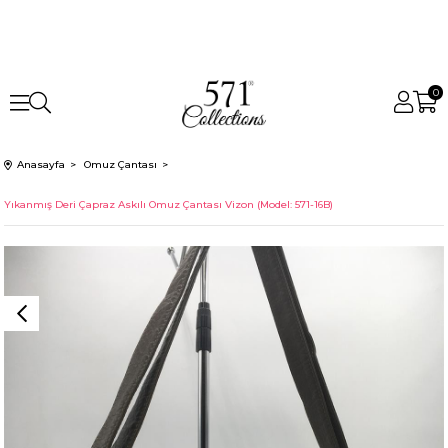
0
Anasayfa
Omuz Çantası
Yıkanmış Deri Çapraz Askılı Omuz Çantası Vizon (Model: 571-16B)