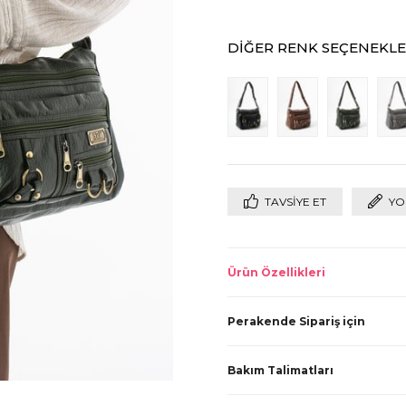
DIĞER RENK SEÇENEKLE
TAVSIYE ET
YO
Ürün Özellikleri
Perakende Sipariş için
Bakım Talimatları