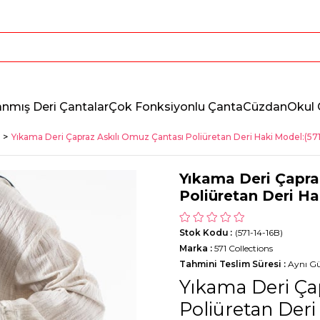
anmış Deri Çantalar
Çok Fonksiyonlu Çanta
Cüzdan
Okul 
Yıkama Deri Çapraz Askılı Omuz Çantası Poliüretan Deri Haki Model:(571
Yıkama Deri Çapra
Poliüretan Deri Ha
Stok Kodu
(571-14-16B)
Marka
:
571 Collections
Tahmini Teslim Süresi
:
Aynı G
Yıkama Deri Ça
Poliüretan Deri