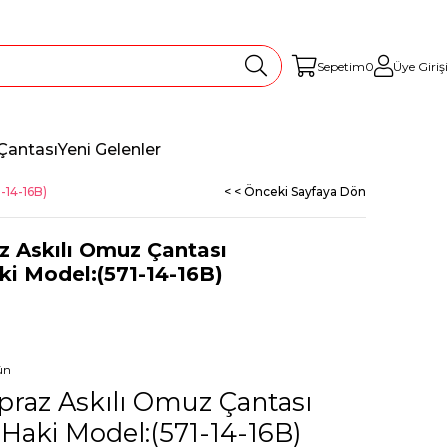
Sepetim
0
Üye Girişi
Çantası
Yeni Gelenler
-14-16B)
< < Önceki Sayfaya Dön
z Askılı Omuz Çantası
ki Model:(571-14-16B)
ün
praz Askılı Omuz Çantası
 Haki Model:(571-14-16B)