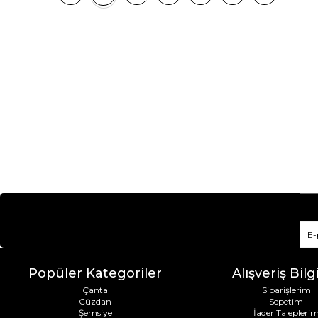
Popüler Kategoriler
Alışveriş Bilgi
Çanta
Siparişlerim
Cüzdan
Sepetim
Şemsiye
İader Talepleri