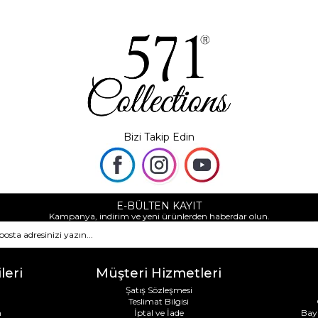
Bizi Takip Edin
E-BÜLTEN KAYIT
Kampanya, indirim ve yeni ürünlerden haberdar olun.
leri
Müşteri Hizmetleri
Şatış Sözleşmesi
Teslimat Bilgisi
m
İptal ve İade
Bay