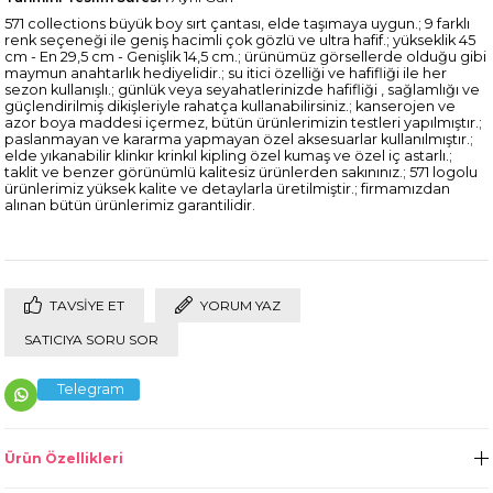
571 collections büyük boy sırt çantası, elde taşımaya uygun.; 9 farklı
renk seçeneği ile geniş hacimli çok gözlü ve ultra hafif.; yükseklik 45
cm - En 29,5 cm - Genişlik 14,5 cm.; ürünümüz görsellerde olduğu gibi
maymun anahtarlık hediyelidir.; su itici özelliği ve hafifliği ile her
sezon kullanışlı.; günlük veya seyahatlerinizde hafifliği , sağlamlığı ve
güçlendirilmiş dikişleriyle rahatça kullanabilirsiniz.; kanserojen ve
azor boya maddesi içermez, bütün ürünlerimizin testleri yapılmıştır.;
paslanmayan ve kararma yapmayan özel aksesuarlar kullanılmıştır.;
elde yıkanabilir klinkır krinkıl kipling özel kumaş ve özel iç astarlı.;
taklit ve benzer görünümlü kalitesiz ürünlerden sakınınız.; 571 logolu
ürünlerimiz yüksek kalite ve detaylarla üretilmiştir.; firmamızdan
alınan bütün ürünlerimiz garantilidir.
TAVSIYE ET
YORUM YAZ
SATICIYA SORU SOR
Telegram
Ürün Özellikleri