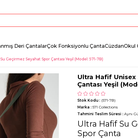
anmış Deri Çantalar
Çok Fonksiyonlu Çanta
Cüzdan
Okul 
x Su Geçirmez Seyahat Spor Çantası Yeşil (Model: 571-7B)
Ultra Hafif Unise
Çantası Yeşil (Mod
Stok Kodu
(571-7B)
Marka
:
571 Collections
Tahmini Teslim Süresi
:
Aynı G
Ultra Hafif Su
Spor Çanta