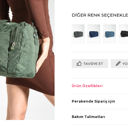
DIĞER RENK SEÇENEKLE
TAVSIYE ET
YO
Ürün Özellikleri
Perakende Sipariş için
Bakım Talimatları