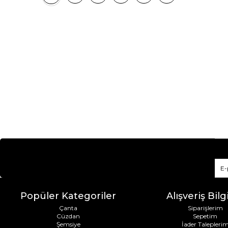
Popüler Kategoriler
Alışveriş Bilgi
Çanta
Siparişlerim
Cüzdan
Sepetim
Şemsiye
İader Talepleri