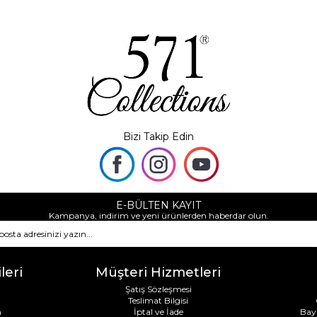
Bizi Takip Edin
E-BÜLTEN KAYIT
Kampanya, indirim ve yeni ürünlerden haberdar olun.
leri
Müşteri Hizmetleri
Şatış Sözleşmesi
Teslimat Bilgisi
m
İptal ve İade
Bay