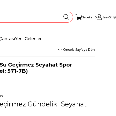
Sepetim
0
Üye Girişi
Çantası
Yeni Gelenler
< < Önceki Sayfaya Dön
x Su Geçirmez Seyahat Spor
el: 571-7B)
ün
 Geçirmez Gündelik Seyahat