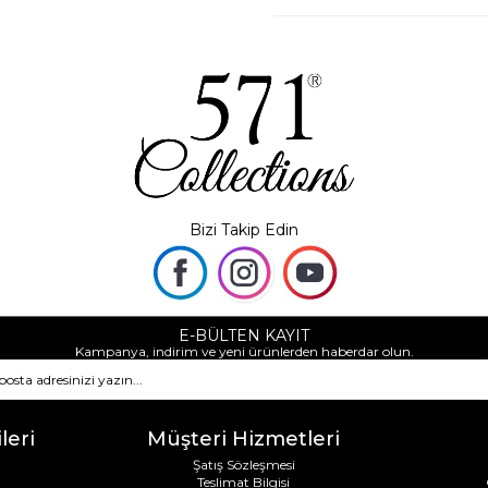
Bizi Takip Edin
E-BÜLTEN KAYIT
Kampanya, indirim ve yeni ürünlerden haberdar olun.
leri
Müşteri Hizmetleri
Şatış Sözleşmesi
Teslimat Bilgisi