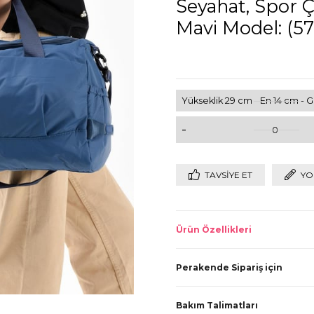
Seyahat, Spor Ç
Mavi Model: (57
Yükseklik 29 cm - En 14 cm - G
-
0
TAVSIYE ET
YO
Ürün Özellikleri
Perakende Sipariş için
Bakım Talimatları