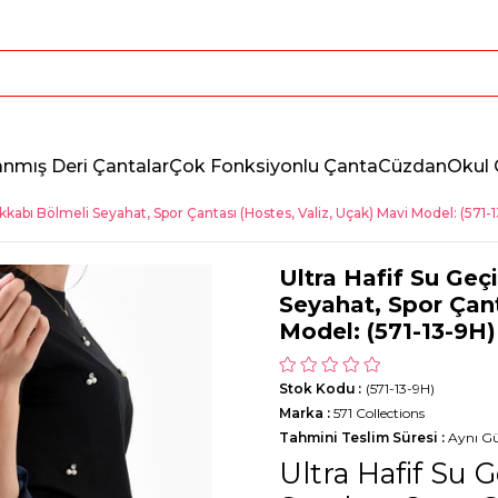
anmış Deri Çantalar
Çok Fonksiyonlu Çanta
Cüzdan
Okul 
kkabı Bölmeli Seyahat, Spor Çantası (Hostes, Valiz, Uçak) Mavi Model: (571-
Ultra Hafif Su Ge
Seyahat, Spor Çant
Model: (571-13-9H)
Stok Kodu
(571-13-9H)
Marka
:
571 Collections
Tahmini Teslim Süresi
:
Aynı G
Ultra Hafif Su 