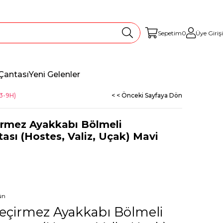
Sepetim
0
Üye Girişi
Çantası
Yeni Gelenler
13-9H)
< < Önceki Sayfaya Dön
çirmez Ayakkabı Bölmeli
ası (Hostes, Valiz, Uçak) Mavi
ün
Geçirmez Ayakkabı Bölmeli