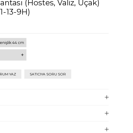
antası (Hostes, Valiz, Uçak)
1-13-9H)
enişlik 44 cm
+
RUM YAZ
SATICIYA SORU SOR