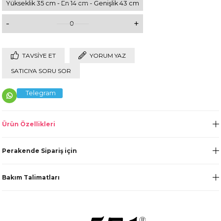
Yükseklik 35 cm - En 14 cm - Genişlik 43 cm
-
+
0
TAVSIYE ET
YORUM YAZ
SATICIYA SORU SOR
Telegram
Ürün Özellikleri
Perakende Sipariş için
Bakım Talimatları