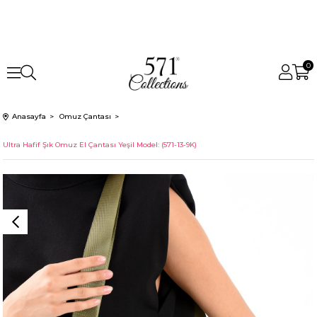
0
Anasayfa
Omuz Çantası
Ultra Hafif Şık Omuz El Çantası Yeşil Model: (571-13-9K)