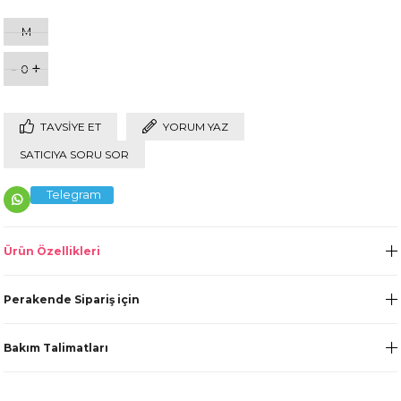
M
-
+
0
TAVSIYE ET
YORUM YAZ
SATICIYA SORU SOR
Telegram
Ürün Özellikleri
Perakende Sipariş için
Bakım Talimatları