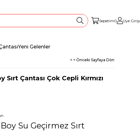
Sepetim
0
Üye Girişi
Çantası
Yeni Gelenler
< < Önceki Sayfaya Dön
y Sırt Çantası Çok Cepli Kırmızı
ün
a Boy Su Geçirmez Sırt