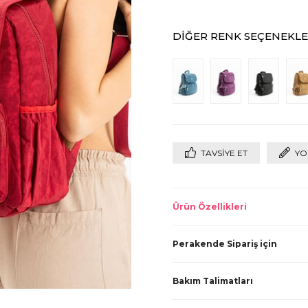
DIĞER RENK SEÇENEKLE
TAVSIYE ET
YO
Ürün Özellikleri
Perakende Sipariş için
Bakım Talimatları