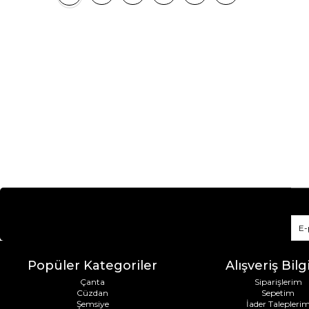
Popüler Kategoriler
Alışveriş Bilgi
Çanta
Siparişlerim
Cüzdan
Sepetim
Şemsiye
İader Talepleri