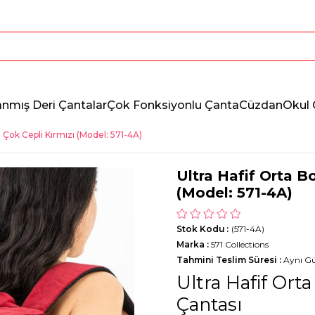
anmış Deri Çantalar
Çok Fonksiyonlu Çanta
Cüzdan
Okul 
ı Çok Cepli Kırmızı (Model: 571-4A)
Ultra Hafif Orta Bo
(Model: 571-4A)
Stok Kodu
(571-4A)
Marka
:
571 Collections
Tahmini Teslim Süresi
:
Aynı G
Ultra Hafif Ort
Çantası