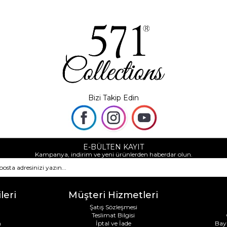
Bizi Takip Edin
E-BÜLTEN KAYIT
Kampanya, indirim ve yeni ürünlerden haberdar olun.
leri
Müşteri Hizmetleri
Şatış Sözleşmesi
Teslimat Bilgisi
m
İptal ve İade
Bay