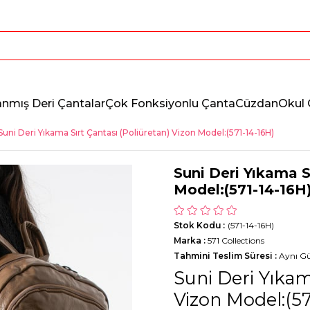
anmış Deri Çantalar
Çok Fonksiyonlu Çanta
Cüzdan
Okul 
Suni Deri Yıkama Sırt Çantası (Poliüretan) Vizon Model:(571-14-16H)
Suni Deri Yıkama S
Model:(571-14-16H
Stok Kodu
(571-14-16H)
Marka
:
571 Collections
Tahmini Teslim Süresi
:
Aynı G
Suni Deri Yıkam
Vizon Model:(57