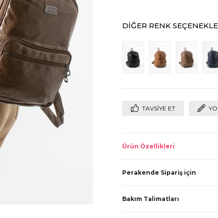
DIĞER RENK SEÇENEKLE
TAVSIYE ET
YO
Ürün Özellikleri
Perakende Sipariş için
Bakım Talimatları