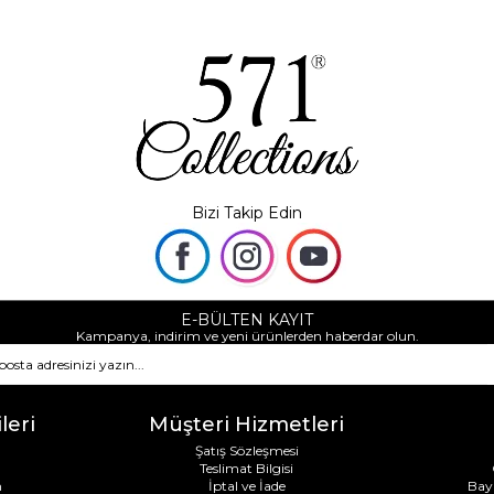
Bizi Takip Edin
E-BÜLTEN KAYIT
Kampanya, indirim ve yeni ürünlerden haberdar olun.
leri
Müşteri Hizmetleri
Şatış Sözleşmesi
Teslimat Bilgisi
m
İptal ve İade
Bay