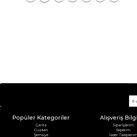
Popüler Kategoriler
Alışveriş Bilgi
Çanta
Siparişlerim
Cüzdan
Sepetim
Şemsiye
İader Talepleri