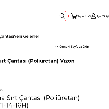
Sepetim
0
Üye Girişi
Çantası
Yeni Gelenler
< < Önceki Sayfaya Dön
ırt Çantası (Poliüretan) Vizon
)
ün
a Sırt Çantası (Poliüretan)
1-14-16H)