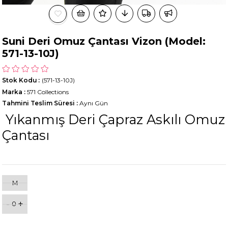
Suni Deri Omuz Çantası Vizon (Model:
571-13-10J)
Stok Kodu
(571-13-10J)
Marka
:
571 Collections
Tahmini Teslim Süresi
:
Aynı Gün
Yıkanmış Deri Çapraz Askılı Omuz
Çantası
M
-
+
0