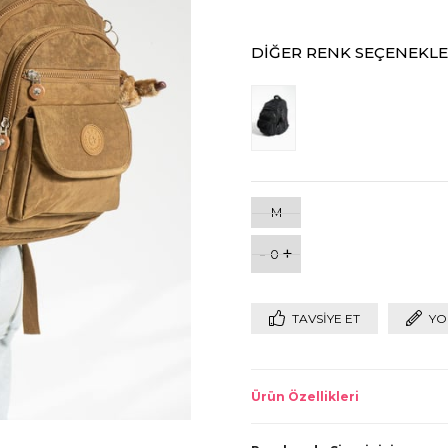
DIĞER RENK SEÇENEKLE
M
-
+
0
TAVSIYE ET
YO
Ürün Özellikleri