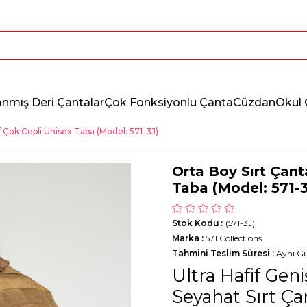
anmış Deri Çantalar
Çok Fonksiyonlu Çanta
Cüzdan
Okul 
if Çok Cepli Unisex Taba (Model: 571-3J)
Orta Boy Sırt Çant
Taba (Model: 571-3
Stok Kodu
(571-3J)
Marka
:
571 Collections
Tahmini Teslim Süresi
:
Aynı G
Ultra Hafif Gen
Seyahat Sırt Ça