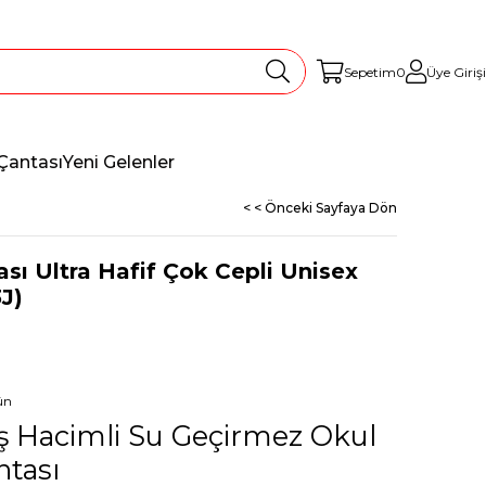
Sepetim
0
Üye Girişi
Çantası
Yeni Gelenler
< < Önceki Sayfaya Dön
ası Ultra Hafif Çok Cepli Unisex
J)
ün
iş Hacimli Su Geçirmez Okul
ntası