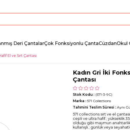
anmış Deri Çantalar
Çok Fonksiyonlu Çanta
Cüzdan
Okul 
afif El ve Sırt Çantası
Kadın Gri İki Fonks
Çantası
Stok Kodu
(571-3-9C)
Marka
:
571 Collections
Tahmini Teslim Süresi
:
Aynı G
571 collections sırt ve el çantas
cepli ve ultra hafif.; yükseklik
olduğu gibi maymun anahtarlık hed
kullanışlı.; günlük veya seyahatl