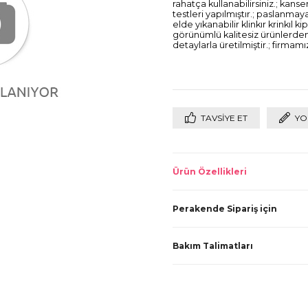
rahatça kullanabilirsiniz.; ka
testleri yapılmıştır.; paslanma
elde yıkanabilir klinkır krinkıl k
görünümlü kalitesiz ürünlerden 
detaylarla üretilmiştir.; firmam
TAVSIYE ET
YO
Ürün Özellikleri
Perakende Sipariş için
Bakım Talimatları