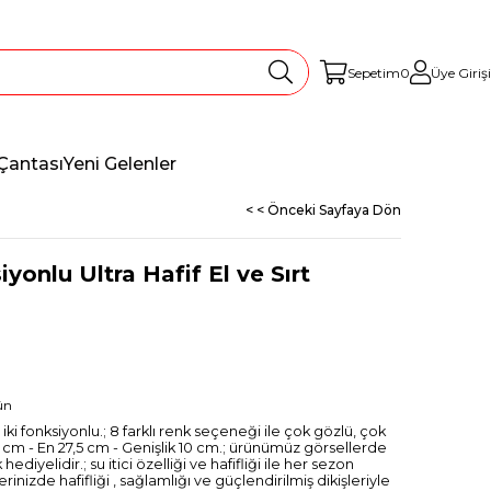
Sepetim
0
Üye Girişi
Çantası
Yeni Gelenler
< < Önceki Sayfaya Dön
iyonlu Ultra Hafif El ve Sırt
ün
ı iki fonksiyonlu.; 8 farklı renk seçeneği ile çok gözlü, çok
 35 cm - En 27,5 cm - Genişlik 10 cm.; ürünümüz görsellerde
iyelidir.; su itici özelliği ve hafifliği ile her sezon
erinizde hafifliği , sağlamlığı ve güçlendirilmiş dikişleriyle