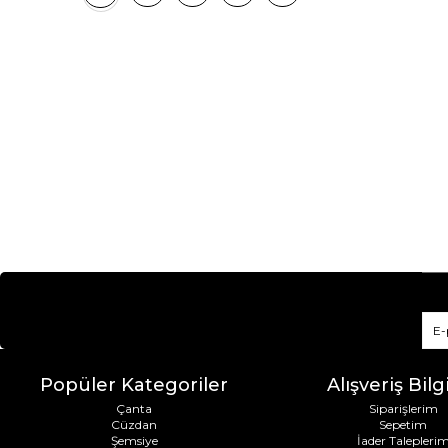
Popüler Kategoriler
Alışveriş Bilgi
Çanta
Siparişlerim
Cüzdan
Sepetim
Şemsiye
İader Talepleri