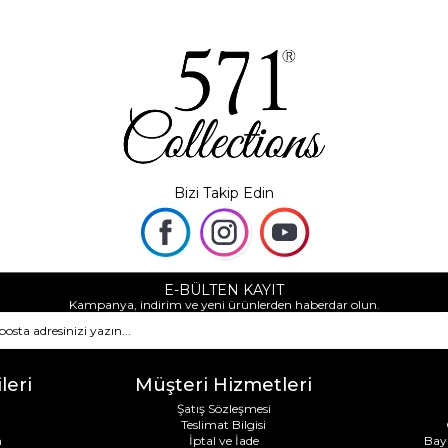
Bizi Takip Edin
E-BÜLTEN KAYIT
Kampanya, indirim ve yeni ürünlerden haberdar olun.
leri
Müşteri Hizmetleri
Şatış Sözleşmesi
Teslimat Bilgisi
m
İptal ve İade
Bay