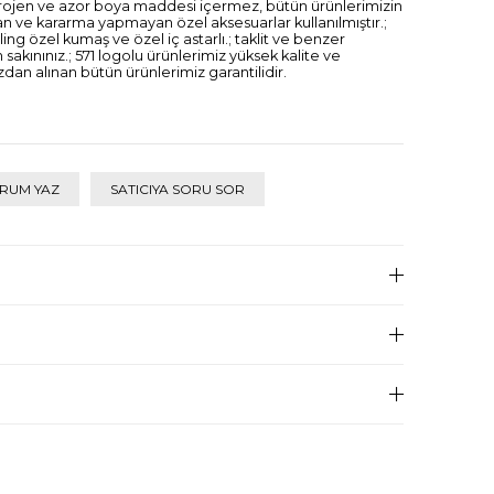
nserojen ve azor boya maddesi içermez, bütün ürünlerimizin
yan ve kararma yapmayan özel aksesuarlar kullanılmıştır.;
ipling özel kumaş ve özel iç astarlı.; taklit ve benzer
sakınınız.; 571 logolu ürünlerimiz yüksek kalite ve
ızdan alınan bütün ürünlerimiz garantilidir.
RUM YAZ
SATICIYA SORU SOR