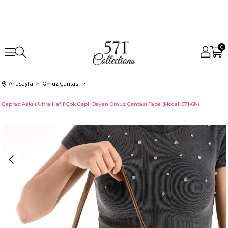
0
Anasayfa
Omuz Çantası
Çapraz Askılı Ultra Hafif Çok Cepli Bayan Omuz Çantası Taba (Model: 571-6N)