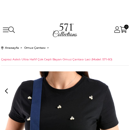
0
Anasayfa
Omuz Çantası
Çapraz Askılı Ultra Hafif Çok Cepli Bayan Omuz Çantası Laci (Model: 571-6O)